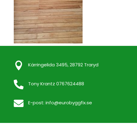

Kärringelida 3495, 28792 Traryd

Tony Krantz 0767624488

E-post:
info@eurobyggfix.se