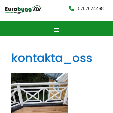
0767624488

kontakta_oss