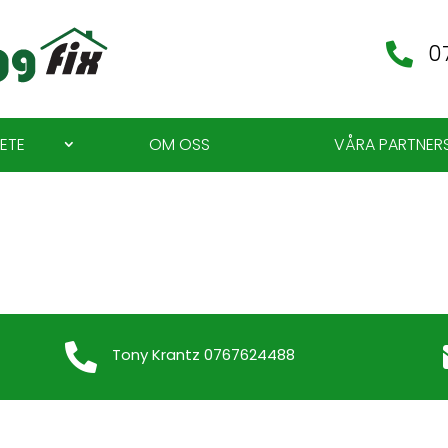
0

ETE
OM OSS
VÅRA PARTNER

Tony Krantz 0767624488