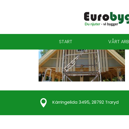
START
VÅRT ARB

Kärringelida 3495, 28792 Traryd