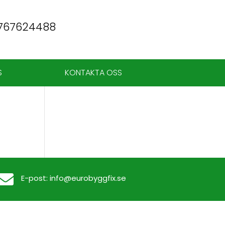
767624488
S
KONTAKTA OSS

E-post:
info@eurobyggfix.se