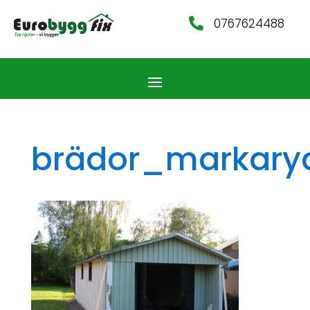
0767624488

brädor_markary