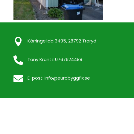

Kärringelida 3495, 28792 Traryd

Tony Krantz 0767624488

E-post:
info@eurobyggfix.se