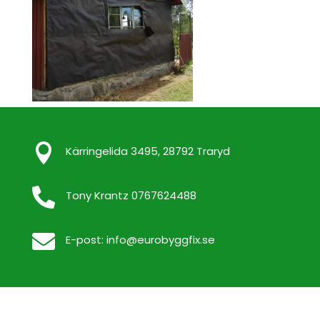

Kärringelida 3495, 28792 Traryd

Tony Krantz 0767624488

E-post:
info@eurobyggfix.se