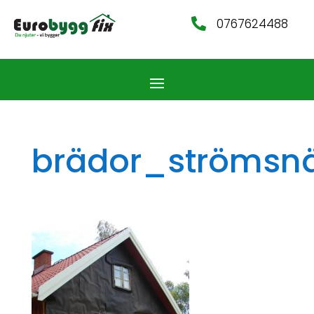
0767624488

brädor_strömsn