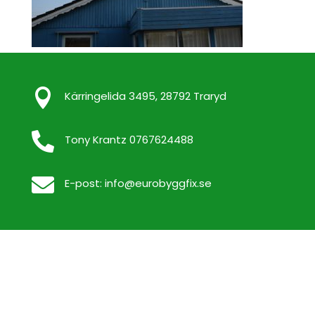

Kärringelida 3495, 28792 Traryd

Tony Krantz 0767624488

E-post:
info@eurobyggfix.se