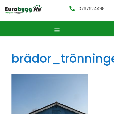
0767624488

brädor_trönning