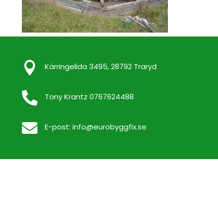

Kärringelida 3495, 28792 Traryd

Tony Krantz 0767624488

E-post:
info@eurobyggfix.se