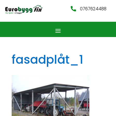
0767624488

fasadplåt_1